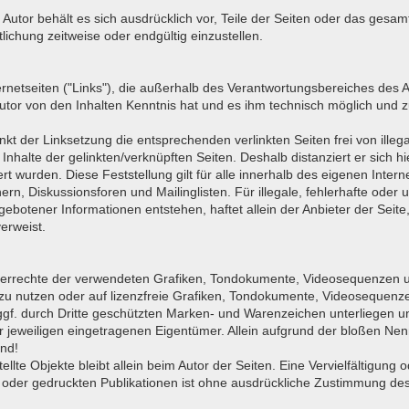
er Autor behält es sich ausdrücklich vor, Teile der Seiten oder das ge
lichung zeitweise oder endgültig einzustellen.
ernetseiten ("Links"), die außerhalb des Verantwortungsbereiches des A
r Autor von den Inhalten Kenntnis hat und es ihm technisch möglich und 
kt der Linksetzung die entsprechenden verlinkten Seiten frei von illega
Inhalte der gelinkten/verknüpften Seiten. Deshalb distanziert er sich hie
rt wurden. Diese Feststellung gilt für alle innerhalb des eigenen Inte
n, Diskussionsforen und Mailinglisten. Für illegale, fehlerhafte oder 
ebotener Informationen entstehen, haftet allein der Anbieter der Seite
verweist.
rheberrechte der verwendeten Grafiken, Tondokumente, Videosequenzen un
u nutzen oder auf lizenzfreie Grafiken, Tondokumente, Videosequenze
ggf. durch Dritte geschützten Marken- und Warenzeichen unterliegen 
 jeweiligen eingetragenen Eigentümer. Allein aufgrund der bloßen Nenn
ind!
stellte Objekte bleibt allein beim Autor der Seiten. Eine Vervielfältig
der gedruckten Publikationen ist ohne ausdrückliche Zustimmung des A