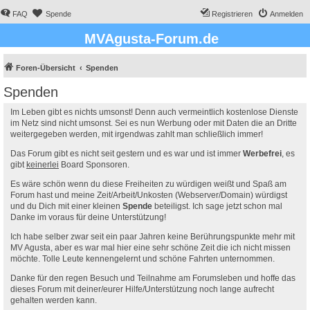
FAQ
Spende
Registrieren
Anmelden
MVAgusta-Forum.de
Foren-Übersicht
Spenden
Spenden
Im Leben gibt es nichts umsonst! Denn auch vermeintlich kostenlose Dienste
im Netz sind nicht umsonst. Sei es nun Werbung oder mit Daten die an Dritte
weitergegeben werden, mit irgendwas zahlt man schließlich immer!
Das Forum gibt es nicht seit gestern und es war und ist immer
Werbefrei
, es
gibt
keinerlei
Board Sponsoren.
Es wäre schön wenn du diese Freiheiten zu würdigen weißt und Spaß am
Forum hast und meine Zeit/Arbeit/Unkosten (Webserver/Domain) würdigst
und du Dich mit einer kleinen
Spende
beteiligst. Ich sage jetzt schon mal
Danke im voraus für deine Unterstützung!
Ich habe selber zwar seit ein paar Jahren keine Berührungspunkte mehr mit
MV Agusta, aber es war mal hier eine sehr schöne Zeit die ich nicht missen
möchte. Tolle Leute kennengelernt und schöne Fahrten unternommen.
Danke für den regen Besuch und Teilnahme am Forumsleben und hoffe das
dieses Forum mit deiner/eurer Hilfe/Unterstützung noch lange aufrecht
gehalten werden kann.