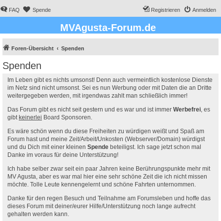
FAQ
Spende
Registrieren
Anmelden
MVAgusta-Forum.de
Foren-Übersicht
Spenden
Spenden
Im Leben gibt es nichts umsonst! Denn auch vermeintlich kostenlose Dienste
im Netz sind nicht umsonst. Sei es nun Werbung oder mit Daten die an Dritte
weitergegeben werden, mit irgendwas zahlt man schließlich immer!
Das Forum gibt es nicht seit gestern und es war und ist immer
Werbefrei
, es
gibt
keinerlei
Board Sponsoren.
Es wäre schön wenn du diese Freiheiten zu würdigen weißt und Spaß am
Forum hast und meine Zeit/Arbeit/Unkosten (Webserver/Domain) würdigst
und du Dich mit einer kleinen
Spende
beteiligst. Ich sage jetzt schon mal
Danke im voraus für deine Unterstützung!
Ich habe selber zwar seit ein paar Jahren keine Berührungspunkte mehr mit
MV Agusta, aber es war mal hier eine sehr schöne Zeit die ich nicht missen
möchte. Tolle Leute kennengelernt und schöne Fahrten unternommen.
Danke für den regen Besuch und Teilnahme am Forumsleben und hoffe das
dieses Forum mit deiner/eurer Hilfe/Unterstützung noch lange aufrecht
gehalten werden kann.