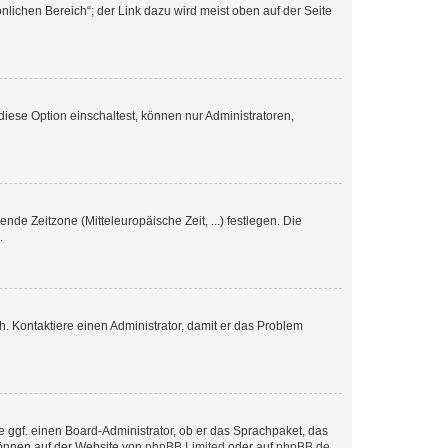
nlichen Bereich“; der Link dazu wird meist oben auf der Seite
iese Option einschaltest, können nur Administratoren,
nde Zeitzone (Mitteleuropäische Zeit, ...) festlegen. Die
.
sch. Kontaktiere einen Administrator, damit er das Problem
e ggf. einen Board-Administrator, ob er das Sprachpaket, das
 können auf der Website von
phpBB Limited
oder auf
phpBB.de