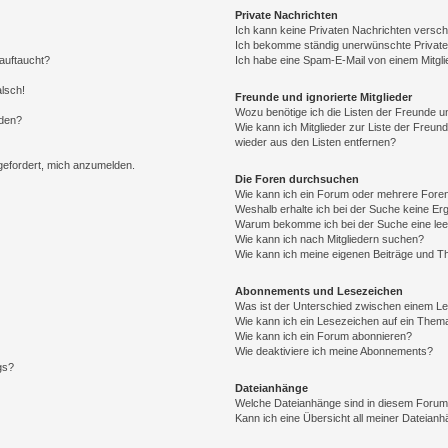
Private Nachrichten
Ich kann keine Privaten Nachrichten versch
Ich bekomme ständig unerwünschte Private
auftaucht?
Ich habe eine Spam-E-Mail von einem Mitgli
alsch!
Freunde und ignorierte Mitglieder
Wozu benötige ich die Listen der Freunde un
rden?
Wie kann ich Mitglieder zur Liste der Freund
wieder aus den Listen entfernen?
fgefordert, mich anzumelden.
Die Foren durchsuchen
Wie kann ich ein Forum oder mehrere For
Weshalb erhalte ich bei der Suche keine Er
Warum bekomme ich bei der Suche eine lee
Wie kann ich nach Mitgliedern suchen?
Wie kann ich meine eigenen Beiträge und T
Abonnements und Lesezeichen
Was ist der Unterschied zwischen einem L
Wie kann ich ein Lesezeichen auf ein Them
Wie kann ich ein Forum abonnieren?
Wie deaktiviere ich meine Abonnements?
gs?
Dateianhänge
Welche Dateianhänge sind in diesem Forum
Kann ich eine Übersicht all meiner Dateian