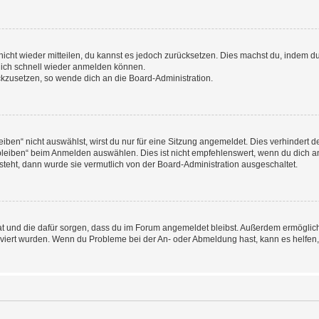
 nicht wieder mitteilen, du kannst es jedoch zurücksetzen. Dies machst du, indem 
 dich schnell wieder anmelden können.
ückzusetzen, so wende dich an die Board-Administration.
en“ nicht auswählst, wirst du nur für eine Sitzung angemeldet. Dies verhindert 
leiben“ beim Anmelden auswählen. Dies ist nicht empfehlenswert, wenn du dich an
 steht, dann wurde sie vermutlich von der Board-Administration ausgeschaltet.
 hat und die dafür sorgen, dass du im Forum angemeldet bleibst. Außerdem ermögli
tiviert wurden. Wenn du Probleme bei der An- oder Abmeldung hast, kann es helfen