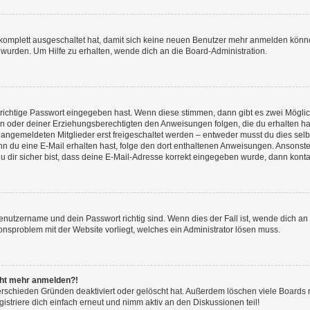
g komplett ausgeschaltet hat, damit sich keine neuen Benutzer mehr anmelden könn
 wurden. Um Hilfe zu erhalten, wende dich an die Board-Administration.
 richtige Passwort eingegeben hast. Wenn diese stimmen, dann gibt es zwei Mögl
tern oder deiner Erziehungsberechtigten den Anweisungen folgen, die du erhalten ha
u angemeldeten Mitglieder erst freigeschaltet werden – entweder musst du dies selbs
. Wenn du eine E-Mail erhalten hast, folge den dort enthaltenen Anweisungen. Ansons
 dir sicher bist, dass deine E-Mail-Adresse korrekt eingegeben wurde, dann kontak
Benutzername und dein Passwort richtig sind. Wenn dies der Fall ist, wende dich a
ionsproblem mit der Website vorliegt, welches ein Administrator lösen muss.
icht mehr anmelden?!
erschieden Gründen deaktiviert oder gelöscht hat. Außerdem löschen viele Boards r
triere dich einfach erneut und nimm aktiv an den Diskussionen teil!