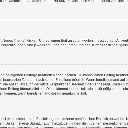
ion für Nachrichten an andere Benutzer nutzen, falls diese von der Board-Administ
„Neues Thema“ klicken. Um auf einen Beitrag zu antworten, musst du auf „Antworte
e Berechtigungen sind jeweils am Ende der Foren- und der Beitragsansicht aufgeliste
r deine eigenen Beiträge bearbeiten oder löschen. Du kannst einen Beitrag bearbe
inen begrenzten Zeitraum nach seiner Erstellung möglich. Wenn bereits jemand auf de
 die Anzahl als auch der letzte Zeitpunkt der Bearbeitungen angezeigt. Dieser Hi
en Beitrag überarbeitet hat. Diese können jedoch, falls sie es für nötig halten, ei
hen können, wenn bereits jemand darauf geantwortet hat.
st eine solche in den Einstellungen in deinem persönlichen Bereich entwerfen. Na
eren. Du kannst eine Signatur auch hinzufügen, indem du in deinem persönlichen 