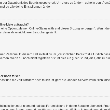
n in der Datenbank des Boards gespeichert. Um diese zu ändern, gehe in den „Persö
nst du alle deine Einstellungen ändern.
ine-Liste auftaucht?
n eine Option „Meinen Online-Status während dieser Sitzung verbergen“. Wenn du d
st dann als unsichtbarer Besucher gezählt.
en Zeitzone. In diesem Fall solltest du im „Persönlichen Bereich“ die für dich passe
den. Wenn du noch nicht registriert bist, ist dies ein guter Grund, dies jetzt zu tun
mer noch falsch!
t hast und die Zeit trotzdem noch falsch ist, geht die Uhr des Servers vermutlich fal
t installiert oder niemand hat das Forum bislang in deine Sprache übersetzt. Frag
, würden wir uns freuen, wenn du es übersetzen würdest. Weitere Informationen dazu