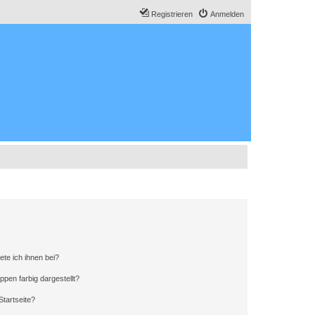
Registrieren
Anmelden
ete ich ihnen bei?
en farbig dargestellt?
tartseite?