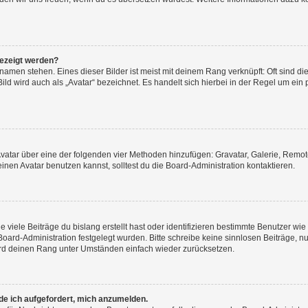
gezeigt werden?
amen stehen. Eines dieser Bilder ist meist mit deinem Rang verknüpft: Oft sind di
ld wird auch als „Avatar“ bezeichnet. Es handelt sich hierbei in der Regel um ein
 Avatar über eine der folgenden vier Methoden hinzufügen: Gravatar, Galerie, Rem
en Avatar benutzen kannst, solltest du die Board-Administration kontaktieren.
viele Beiträge du bislang erstellt hast oder identifizieren bestimmte Benutzer w
 Board-Administration festgelegt wurden. Bitte schreibe keine sinnlosen Beiträge
wird deinen Rang unter Umständen einfach wieder zurücksetzen.
rde ich aufgefordert, mich anzumelden.