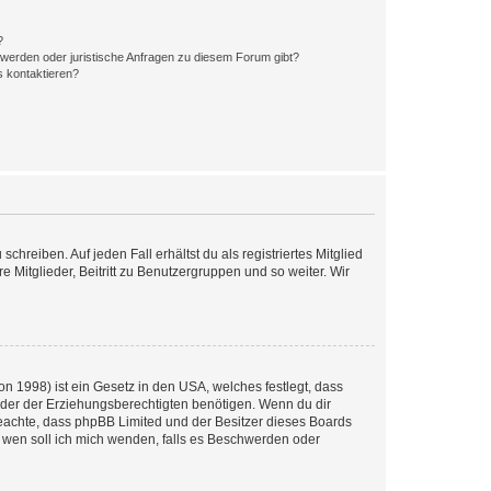
?
hwerden oder juristische Anfragen zu diesem Forum gibt?
s kontaktieren?
chreiben. Auf jeden Fall erhältst du als registriertes Mitglied
e Mitglieder, Beitritt zu Benutzergruppen und so weiter. Wir
n 1998) ist ein Gesetz in den USA, welches festlegt, dass
der der Erziehungsberechtigten benötigen. Wenn du dir
te beachte, dass phpBB Limited und der Besitzer dieses Boards
An wen soll ich mich wenden, falls es Beschwerden oder