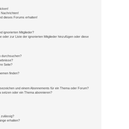
icken!
 Nachrichten!
ed dieses Forums erhalten!
d ignorierten Mitglieder?
e oder zur Liste der ignorierten Mitglieder hinzufügen oder diese
en durchsuchen?
gebnisse?
re Seite?
hemen finden?
esezeichen und einem Abonnements für ein Thema oder Forum?
a setzen oder ein Thema abonnieren?
 zulässig?
hänge erhalten?