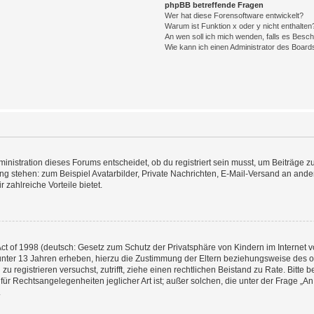
phpBB betreffende Fragen
Wer hat diese Forensoftware entwickelt?
Warum ist Funktion x oder y nicht enthalten
An wen soll ich mich wenden, falls es Besc
Wie kann ich einen Administrator des Board
istration dieses Forums entscheidet, ob du registriert sein musst, um Beiträge zu s
ung stehen: zum Beispiel Avatarbilder, Private Nachrichten, E-Mail-Versand an ander
 zahlreiche Vorteile bietet.
t of 1998 (deutsch: Gesetz zum Schutz der Privatsphäre von Kindern im Internet vo
unter 13 Jahren erheben, hierzu die Zustimmung der Eltern beziehungsweise des o
h zu registrieren versuchst, zutrifft, ziehe einen rechtlichen Beistand zu Rate. Bit
für Rechtsangelegenheiten jeglicher Art ist; außer solchen, die unter der Frage „
.