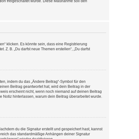
ration freigeschaltet wurde. Diese Maßnahme soll den
n“ klicken. Es könnte sein, dass eine Registrierung
t. Z. B. „Du darfst neue Themen erstellen“, „Du darfst
iten, indem du das „Ändere Beitrag“-Symbol für den
inen Beitrag geantwortet hat, wird dein Beitrag in der
nweis erscheint nicht, wenn noch niemand auf deinen Beitrag
ne Notiz hinterlassen, warum dein Beitrag überarbeitet wurde.
chdem du die Signatur erstellt und gespeichert hast, kannst
Bereich das standardmäßige Anhängen deiner Signatur