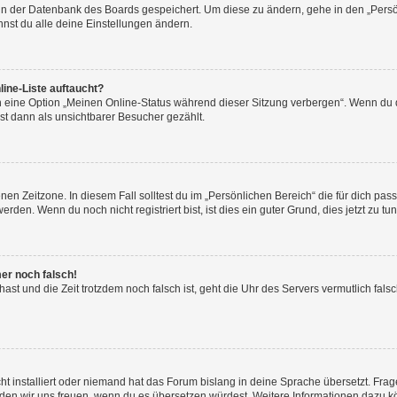
n in der Datenbank des Boards gespeichert. Um diese zu ändern, gehe in den „Persö
nst du alle deine Einstellungen ändern.
ine-Liste auftaucht?
n eine Option „Meinen Online-Status während dieser Sitzung verbergen“. Wenn du d
st dann als unsichtbarer Besucher gezählt.
en Zeitzone. In diesem Fall solltest du im „Persönlichen Bereich“ die für dich passe
den. Wenn du noch nicht registriert bist, ist dies ein guter Grund, dies jetzt zu tun
mer noch falsch!
t hast und die Zeit trotzdem noch falsch ist, geht die Uhr des Servers vermutlich fal
t installiert oder niemand hat das Forum bislang in deine Sprache übersetzt. Frag
, würden wir uns freuen, wenn du es übersetzen würdest. Weitere Informationen dazu