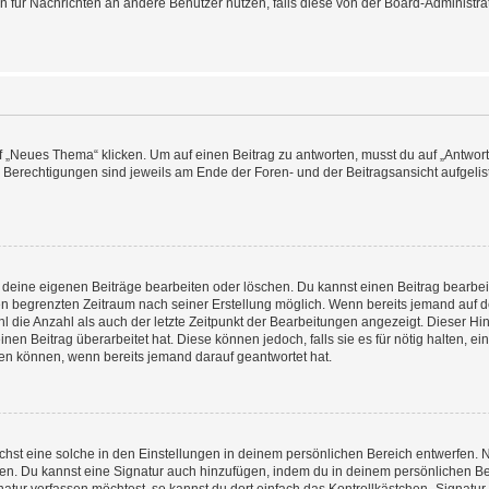
ion für Nachrichten an andere Benutzer nutzen, falls diese von der Board-Administ
„Neues Thema“ klicken. Um auf einen Beitrag zu antworten, musst du auf „Antworte
e Berechtigungen sind jeweils am Ende der Foren- und der Beitragsansicht aufgeliste
r deine eigenen Beiträge bearbeiten oder löschen. Du kannst einen Beitrag bearbe
inen begrenzten Zeitraum nach seiner Erstellung möglich. Wenn bereits jemand auf de
 die Anzahl als auch der letzte Zeitpunkt der Bearbeitungen angezeigt. Dieser Hi
en Beitrag überarbeitet hat. Diese können jedoch, falls sie es für nötig halten, ei
hen können, wenn bereits jemand darauf geantwortet hat.
st eine solche in den Einstellungen in deinem persönlichen Bereich entwerfen. Na
eren. Du kannst eine Signatur auch hinzufügen, indem du in deinem persönlichen 