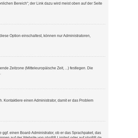
nlichen Bereich“; der Link dazu wird meist oben auf der Seite
iese Option einschaltest, können nur Administratoren,
nde Zeitzone (Mitteleuropäische Zeit, ...) festlegen. Die
.
sch. Kontaktiere einen Administrator, damit er das Problem
e ggf. einen Board-Administrator, ob er das Sprachpaket, das
 können auf der Website von
phpBB Limited
oder auf
phpBB.de