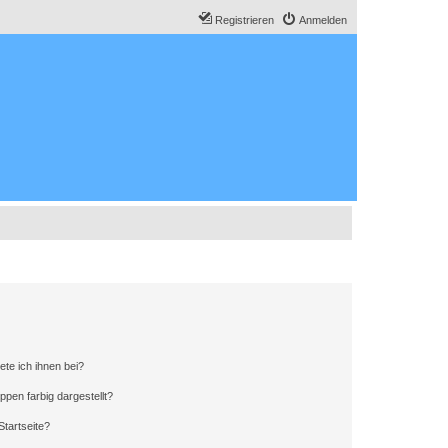
Registrieren
Anmelden
ete ich ihnen bei?
en farbig dargestellt?
tartseite?