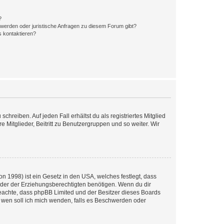
?
hwerden oder juristische Anfragen zu diesem Forum gibt?
s kontaktieren?
chreiben. Auf jeden Fall erhältst du als registriertes Mitglied
e Mitglieder, Beitritt zu Benutzergruppen und so weiter. Wir
n 1998) ist ein Gesetz in den USA, welches festlegt, dass
der der Erziehungsberechtigten benötigen. Wenn du dir
te beachte, dass phpBB Limited und der Besitzer dieses Boards
An wen soll ich mich wenden, falls es Beschwerden oder