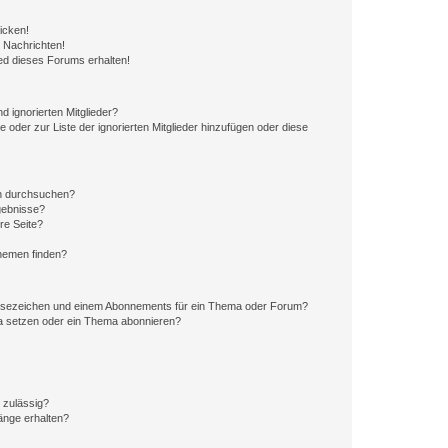
icken!
 Nachrichten!
ed dieses Forums erhalten!
d ignorierten Mitglieder?
e oder zur Liste der ignorierten Mitglieder hinzufügen oder diese
en durchsuchen?
gebnisse?
re Seite?
hemen finden?
esezeichen und einem Abonnements für ein Thema oder Forum?
a setzen oder ein Thema abonnieren?
 zulässig?
hänge erhalten?