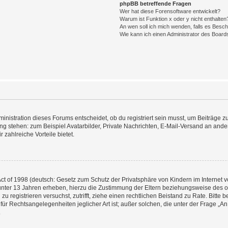
phpBB betreffende Fragen
Wer hat diese Forensoftware entwickelt?
Warum ist Funktion x oder y nicht enthalten
An wen soll ich mich wenden, falls es Besc
Wie kann ich einen Administrator des Board
istration dieses Forums entscheidet, ob du registriert sein musst, um Beiträge zu s
ung stehen: zum Beispiel Avatarbilder, Private Nachrichten, E-Mail-Versand an ander
 zahlreiche Vorteile bietet.
t of 1998 (deutsch: Gesetz zum Schutz der Privatsphäre von Kindern im Internet vo
unter 13 Jahren erheben, hierzu die Zustimmung der Eltern beziehungsweise des o
h zu registrieren versuchst, zutrifft, ziehe einen rechtlichen Beistand zu Rate. Bit
für Rechtsangelegenheiten jeglicher Art ist; außer solchen, die unter der Frage „
.