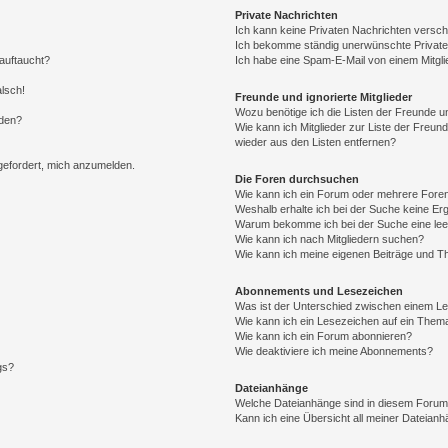
Private Nachrichten
Ich kann keine Privaten Nachrichten versch
Ich bekomme ständig unerwünschte Private
auftaucht?
Ich habe eine Spam-E-Mail von einem Mitgli
alsch!
Freunde und ignorierte Mitglieder
Wozu benötige ich die Listen der Freunde un
rden?
Wie kann ich Mitglieder zur Liste der Freund
wieder aus den Listen entfernen?
fgefordert, mich anzumelden.
Die Foren durchsuchen
Wie kann ich ein Forum oder mehrere For
Weshalb erhalte ich bei der Suche keine Er
Warum bekomme ich bei der Suche eine lee
Wie kann ich nach Mitgliedern suchen?
Wie kann ich meine eigenen Beiträge und T
Abonnements und Lesezeichen
Was ist der Unterschied zwischen einem L
Wie kann ich ein Lesezeichen auf ein Them
Wie kann ich ein Forum abonnieren?
Wie deaktiviere ich meine Abonnements?
gs?
Dateianhänge
Welche Dateianhänge sind in diesem Forum
Kann ich eine Übersicht all meiner Dateian