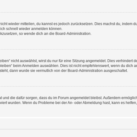
 nicht wieder mitteilen, du kannst es jedoch zurücksetzen. Dies machst du, indem 
 dich schnell wieder anmelden können.
ückzusetzen, so wende dich an die Board-Administration.
en“ nicht auswählst, wirst du nur für eine Sitzung angemeldet. Dies verhindert 
leiben“ beim Anmelden auswählen. Dies ist nicht empfehlenswert, wenn du dich an
 steht, dann wurde sie vermutlich von der Board-Administration ausgeschaltet.
 hat und die dafür sorgen, dass du im Forum angemeldet bleibst. Außerdem ermögli
tiviert wurden. Wenn du Probleme bei der An- oder Abmeldung hast, kann es helfen