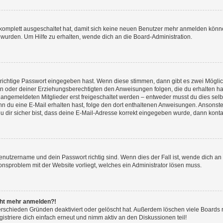
g komplett ausgeschaltet hat, damit sich keine neuen Benutzer mehr anmelden könn
 wurden. Um Hilfe zu erhalten, wende dich an die Board-Administration.
 richtige Passwort eingegeben hast. Wenn diese stimmen, dann gibt es zwei Mögl
tern oder deiner Erziehungsberechtigten den Anweisungen folgen, die du erhalten ha
u angemeldeten Mitglieder erst freigeschaltet werden – entweder musst du dies selbs
. Wenn du eine E-Mail erhalten hast, folge den dort enthaltenen Anweisungen. Ansons
 dir sicher bist, dass deine E-Mail-Adresse korrekt eingegeben wurde, dann kontak
Benutzername und dein Passwort richtig sind. Wenn dies der Fall ist, wende dich a
ionsproblem mit der Website vorliegt, welches ein Administrator lösen muss.
icht mehr anmelden?!
erschieden Gründen deaktiviert oder gelöscht hat. Außerdem löschen viele Boards r
triere dich einfach erneut und nimm aktiv an den Diskussionen teil!