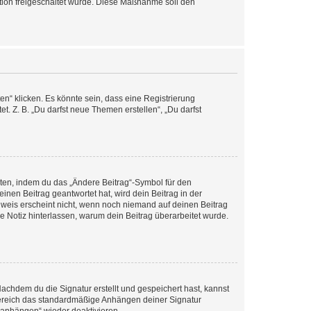
ration freigeschaltet wurde. Diese Maßnahme soll den
n“ klicken. Es könnte sein, dass eine Registrierung
t. Z. B. „Du darfst neue Themen erstellen“, „Du darfst
iten, indem du das „Ändere Beitrag“-Symbol für den
inen Beitrag geantwortet hat, wird dein Beitrag in der
nweis erscheint nicht, wenn noch niemand auf deinen Beitrag
ne Notiz hinterlassen, warum dein Beitrag überarbeitet wurde.
chdem du die Signatur erstellt und gespeichert hast, kannst
Bereich das standardmäßige Anhängen deiner Signatur