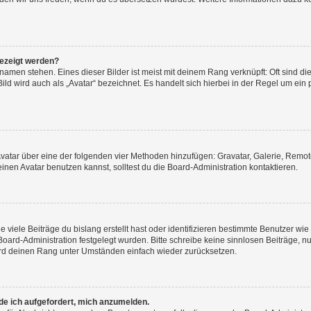
gezeigt werden?
amen stehen. Eines dieser Bilder ist meist mit deinem Rang verknüpft: Oft sind di
ld wird auch als „Avatar“ bezeichnet. Es handelt sich hierbei in der Regel um ein
 Avatar über eine der folgenden vier Methoden hinzufügen: Gravatar, Galerie, Rem
en Avatar benutzen kannst, solltest du die Board-Administration kontaktieren.
viele Beiträge du bislang erstellt hast oder identifizieren bestimmte Benutzer w
 Board-Administration festgelegt wurden. Bitte schreibe keine sinnlosen Beiträge
wird deinen Rang unter Umständen einfach wieder zurücksetzen.
rde ich aufgefordert, mich anzumelden.