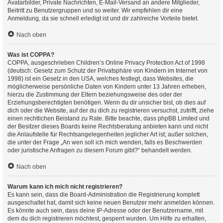
Avatarbilder, Private Nachrichten, E-Mail-Versand an andere Mitglieder,
Beitritt zu Benutzergruppen und so weiter. Wir empfehlen dir eine
Anmeldung, da sie schnell erledigt ist und dir zahlreiche Vorteile bietet.
Nach oben
Was ist COPPA?
COPPA, ausgeschrieben Children’s Online Privacy Protection Act of 1998
(deutsch: Gesetz zum Schutz der Privatsphäre von Kindern im Internet von
1998) ist ein Gesetz in den USA, welches festlegt, dass Websites, die
möglicherweise persönliche Daten von Kindern unter 13 Jahren erheben,
hierzu die Zustimmung der Eltern beziehungsweise des oder der
Erziehungsberechtigten benötigen. Wenn du dir unsicher bist, ob dies auf
dich oder die Website, auf der du dich zu registrieren versuchst, zutrifft, ziehe
einen rechtlichen Beistand zu Rate. Bitte beachte, dass phpBB Limited und
der Besitzer dieses Boards keine Rechtsberatung anbieten kann und nicht
die Anlaufstelle für Rechtsangelegenheiten jeglicher Art ist; außer solchen,
die unter der Frage „An wen soll ich mich wenden, falls es Beschwerden
oder juristische Anfragen zu diesem Forum gibt?“ behandelt werden.
Nach oben
Warum kann ich mich nicht registrieren?
Es kann sein, dass die Board-Administration die Registrierung komplett
ausgeschaltet hat, damit sich keine neuen Benutzer mehr anmelden können.
Es könnte auch sein, dass deine IP-Adresse oder der Benutzername, mit
dem du dich registrieren möchtest, gesperrt wurden. Um Hilfe zu erhalten,