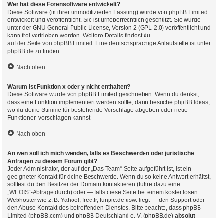
Wer hat diese Forensoftware entwickelt?
Diese Software (in ihrer unmodifizierten Fassung) wurde von
phpBB Limited
entwickelt und veröffentlicht. Sie ist urheberrechtlich geschützt. Sie wurde
unter der GNU General Public License, Version 2 (GPL-2.0) veröffentlicht und
kann frei vertrieben werden. Weitere Details findest du
auf der Seite von phpBB Limited
. Eine deutschsprachige Anlaufstelle ist unter
phpBB.de
zu finden.
Nach oben
Warum ist Funktion x oder y nicht enthalten?
Diese Software wurde von phpBB Limited geschrieben. Wenn du denkst,
dass eine Funktion implementiert werden sollte, dann besuche
phpBB Ideas
,
wo du deine Stimme für bestehende Vorschläge abgeben oder neue
Funktionen vorschlagen kannst.
Nach oben
An wen soll ich mich wenden, falls es Beschwerden oder juristische
Anfragen zu diesem Forum gibt?
Jeder Administrator, der auf der „Das Team“-Seite aufgeführt ist, ist ein
geeigneter Kontakt für deine Beschwerde. Wenn du so keine Antwort erhältst,
solltest du den Besitzer der Domain kontaktieren (führe dazu eine
„WHOIS“-Abfrage
durch) oder — falls diese Seite bei einem kostenlosen
Webhoster wie z. B. Yahoo!, free.fr, funpic.de usw. liegt — den Support oder
den Abuse-Kontakt des betreffenden Dienstes. Bitte beachte, dass phpBB
Limited (phpBB.com) und phpBB Deutschland e. V. (phpBB.de)
absolut