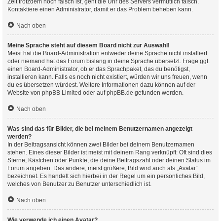
Zeit trotzdem noch falsch ist, geht die Uhr des Servers vermutlich falsch.
Kontaktiere einen Administrator, damit er das Problem beheben kann.
Nach oben
Meine Sprache steht auf diesem Board nicht zur Auswahl!
Meist hat die Board-Administration entweder deine Sprache nicht installiert
oder niemand hat das Forum bislang in deine Sprache übersetzt. Frage ggf.
einen Board-Administrator, ob er das Sprachpaket, das du benötigst,
installieren kann. Falls es noch nicht existiert, würden wir uns freuen, wenn
du es übersetzen würdest. Weitere Informationen dazu können auf der
Website von
phpBB Limited
oder auf
phpBB.de
gefunden werden.
Nach oben
Was sind das für Bilder, die bei meinem Benutzernamen angezeigt
werden?
In der Beitragsansicht können zwei Bilder bei deinem Benutzernamen
stehen. Eines dieser Bilder ist meist mit deinem Rang verknüpft: Oft sind dies
Sterne, Kästchen oder Punkte, die deine Beitragszahl oder deinen Status im
Forum angeben. Das andere, meist größere, Bild wird auch als „Avatar“
bezeichnet. Es handelt sich hierbei in der Regel um ein persönliches Bild,
welches von Benutzer zu Benutzer unterschiedlich ist.
Nach oben
Wie verwende ich einen Avatar?