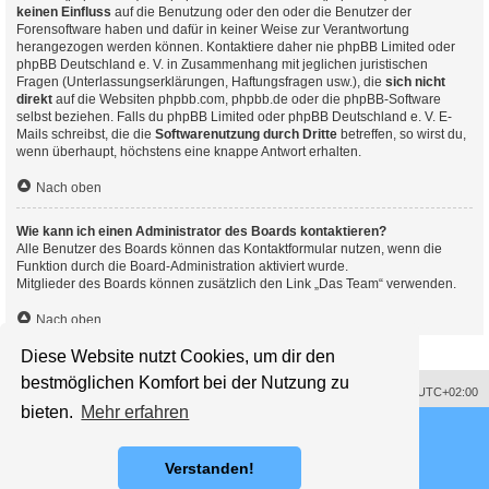
keinen Einfluss
auf die Benutzung oder den oder die Benutzer der
Forensoftware haben und dafür in keiner Weise zur Verantwortung
herangezogen werden können. Kontaktiere daher nie phpBB Limited oder
phpBB Deutschland e. V. in Zusammenhang mit jeglichen juristischen
Fragen (Unterlassungserklärungen, Haftungsfragen usw.), die
sich nicht
direkt
auf die Websiten phpbb.com, phpbb.de oder die phpBB-Software
selbst beziehen. Falls du phpBB Limited oder phpBB Deutschland e. V. E-
Mails schreibst, die die
Softwarenutzung durch Dritte
betreffen, so wirst du,
wenn überhaupt, höchstens eine knappe Antwort erhalten.
Nach oben
Wie kann ich einen Administrator des Boards kontaktieren?
Alle Benutzer des Boards können das Kontaktformular nutzen, wenn die
Funktion durch die Board-Administration aktiviert wurde.
Mitglieder des Boards können zusätzlich den Link „Das Team“ verwenden.
Nach oben
Diese Website nutzt Cookies, um dir den
bestmöglichen Komfort bei der Nutzung zu
Impressum
Alle Cookies löschen
Alle Zeiten sind
UTC+02:00
bieten.
Mehr erfahren
Powered by
phpBB
® Forum Software © phpBB Limited
Deutsche Übersetzung durch
phpBB.de
Style proflat © 2017
Mazeltof
Verstanden!