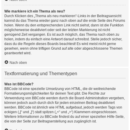
Wie markiere ich ein Thema als neu?
Durch Klicken des „Thema als neu markieren“-Links in der Beitragsansicht
kannst du das Thema wieder ganz nach oben auf die erste Seite des Forums
holen. Wenn du den entsprechenden Link nicht siehst, dann ist die Funktion
möglicherweise deaktiviert oder seit der letzten Markierung ist nicht
genügend Zeit vergangen. Es ist auch möglich, das Thema nach oben zu
holen, indem du einfach eine Antwort darauf schreibst. Stelle jedoch sicher,
dass du die Regeln dieses Boards beachtest! Es wird meist nicht gerne
gesehen, wenn ohne triftigen Grund auf alte oder abgeschlossene Themen
geantwortet wird.
Nach oben
Textformatierung und Thementypen
Was ist BBCode?
BBCode ist eine spezielle Umsetzung von HTML, die dir weitreichende
Formatierungsmöglichkeiten für deinen Text gibt. Die Rechte zur
Verwendung von BBCode werden durch die Board-Administration vergeben,
können jedoch auch durch dich für jeden einzelnen Beitrag deaktiviert
werden. BBCode ist ähnlich wie HTML aufgebaut, jedoch werden Tags von
eckigen („[“ und „]“) statt spitzen („<“ und „>“) Klammern eingeschlossen.
Weitere Informationen zu BBCode findest du auf einer speziellen Hilfe-Seite,
die von der Seite zur Beitragserstellung aus zugänglich ist.