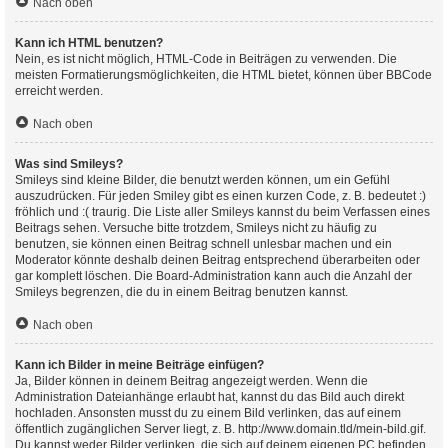
Nach oben
Kann ich HTML benutzen?
Nein, es ist nicht möglich, HTML-Code in Beiträgen zu verwenden. Die
meisten Formatierungsmöglichkeiten, die HTML bietet, können über BBCode
erreicht werden.
Nach oben
Was sind Smileys?
Smileys sind kleine Bilder, die benutzt werden können, um ein Gefühl
auszudrücken. Für jeden Smiley gibt es einen kurzen Code, z. B. bedeutet :)
fröhlich und :( traurig. Die Liste aller Smileys kannst du beim Verfassen eines
Beitrags sehen. Versuche bitte trotzdem, Smileys nicht zu häufig zu
benutzen, sie können einen Beitrag schnell unlesbar machen und ein
Moderator könnte deshalb deinen Beitrag entsprechend überarbeiten oder
gar komplett löschen. Die Board-Administration kann auch die Anzahl der
Smileys begrenzen, die du in einem Beitrag benutzen kannst.
Nach oben
Kann ich Bilder in meine Beiträge einfügen?
Ja, Bilder können in deinem Beitrag angezeigt werden. Wenn die
Administration Dateianhänge erlaubt hat, kannst du das Bild auch direkt
hochladen. Ansonsten musst du zu einem Bild verlinken, das auf einem
öffentlich zugänglichen Server liegt, z. B. http://www.domain.tld/mein-bild.gif.
Du kannst weder Bilder verlinken, die sich auf deinem eigenen PC befinden