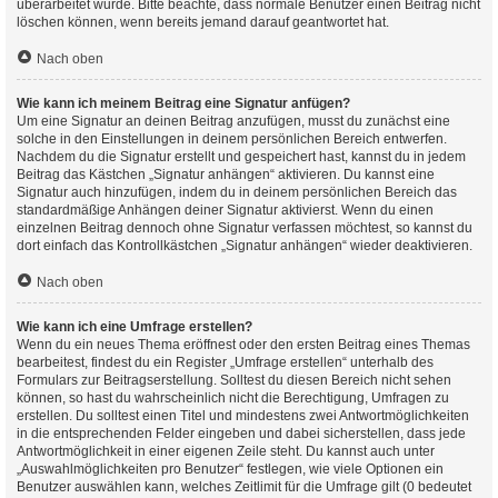
überarbeitet wurde. Bitte beachte, dass normale Benutzer einen Beitrag nicht
löschen können, wenn bereits jemand darauf geantwortet hat.
Nach oben
Wie kann ich meinem Beitrag eine Signatur anfügen?
Um eine Signatur an deinen Beitrag anzufügen, musst du zunächst eine
solche in den Einstellungen in deinem persönlichen Bereich entwerfen.
Nachdem du die Signatur erstellt und gespeichert hast, kannst du in jedem
Beitrag das Kästchen „Signatur anhängen“ aktivieren. Du kannst eine
Signatur auch hinzufügen, indem du in deinem persönlichen Bereich das
standardmäßige Anhängen deiner Signatur aktivierst. Wenn du einen
einzelnen Beitrag dennoch ohne Signatur verfassen möchtest, so kannst du
dort einfach das Kontrollkästchen „Signatur anhängen“ wieder deaktivieren.
Nach oben
Wie kann ich eine Umfrage erstellen?
Wenn du ein neues Thema eröffnest oder den ersten Beitrag eines Themas
bearbeitest, findest du ein Register „Umfrage erstellen“ unterhalb des
Formulars zur Beitragserstellung. Solltest du diesen Bereich nicht sehen
können, so hast du wahrscheinlich nicht die Berechtigung, Umfragen zu
erstellen. Du solltest einen Titel und mindestens zwei Antwortmöglichkeiten
in die entsprechenden Felder eingeben und dabei sicherstellen, dass jede
Antwortmöglichkeit in einer eigenen Zeile steht. Du kannst auch unter
„Auswahlmöglichkeiten pro Benutzer“ festlegen, wie viele Optionen ein
Benutzer auswählen kann, welches Zeitlimit für die Umfrage gilt (0 bedeutet