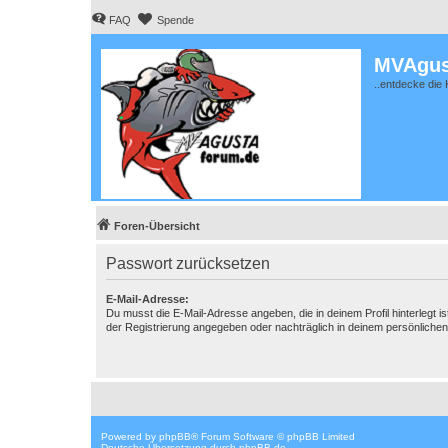
FAQ
Spende
MVAgus
..entdecke die 
Foren-Übersicht
Passwort zurücksetzen
E-Mail-Adresse:
Du musst die E-Mail-Adresse angeben, die in deinem Profil hinterlegt is
der Registrierung angegeben oder nachträglich in deinem persönlichen
Powered by
phpBB
® Forum Software © phpBB Limited
Deutsche Übersetzung durch
phpBB.de