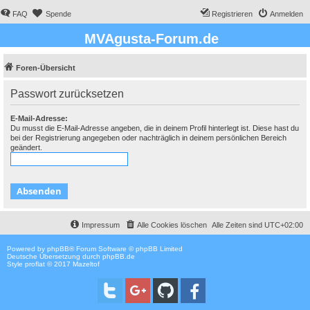
FAQ
Spende
Registrieren
Anmelden
MVAgusta-Forum.de
Foren-Übersicht
Passwort zurücksetzen
E-Mail-Adresse:
Du musst die E-Mail-Adresse angeben, die in deinem Profil hinterlegt ist. Diese hast du
bei der Registrierung angegeben oder nachträglich in deinem persönlichen Bereich
geändert.
Impressum
Alle Cookies löschen
Alle Zeiten sind
UTC+02:00
Powered by
phpBB
® Forum Software © phpBB Limited
Deutsche Übersetzung durch
phpBB.de
Style proflat © 2017
Mazeltof