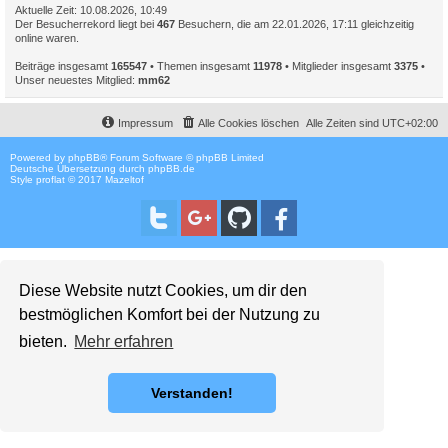
Aktuelle Zeit: 10.08.2026, 10:49
Der Besucherrekord liegt bei
467
Besuchern, die am 22.01.2026, 17:11 gleichzeitig
online waren.
Beiträge insgesamt
165547
• Themen insgesamt
11978
• Mitglieder insgesamt
3375
•
Unser neuestes Mitglied:
mm62
Impressum
Alle Cookies löschen
Alle Zeiten sind
UTC+02:00
Powered by
phpBB
® Forum Software © phpBB Limited
Deutsche Übersetzung durch
phpBB.de
Style proflat © 2017
Mazeltof
Diese Website nutzt Cookies, um dir den
bestmöglichen Komfort bei der Nutzung zu
bieten.
Mehr erfahren
Verstanden!