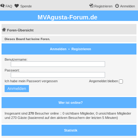
FAQ
Spende
Registrieren
Anmelden
MVAgusta-Forum.de
Foren-Übersicht
Dieses Board hat keine Foren.
Anmelden
•
Registrieren
Benutzername:
Passwort:
Ich habe mein Passwort vergessen
Angemeldet bleiben
Wer ist online?
Insgesamt sind
270
Besucher online :: 0 sichtbare Mitglieder, 0 unsichtbare Mitglieder
und 270 Gäste (basierend auf den aktiven Besuchern der letzten 5 Minuten)
Statistik