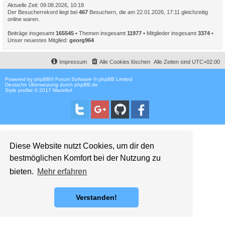
Aktuelle Zeit: 09.08.2026, 10:18
Der Besucherrekord liegt bei
467
Besuchern, die am 22.01.2026, 17:11 gleichzeitig
online waren.
Beiträge insgesamt
165545
• Themen insgesamt
11977
• Mitglieder insgesamt
3374
•
Unser neuestes Mitglied:
georg964
Impressum
Alle Cookies löschen
Alle Zeiten sind
UTC+02:00
Powered by
phpBB
® Forum Software © phpBB Limited
Deutsche Übersetzung durch
phpBB.de
Style proflat © 2017
Mazeltof
Diese Website nutzt Cookies, um dir den
bestmöglichen Komfort bei der Nutzung zu
bieten.
Mehr erfahren
Verstanden!