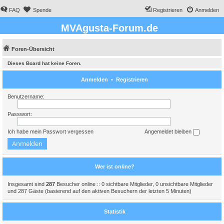
FAQ
Spende
Registrieren
Anmelden
MVAgusta-Forum.de
Foren-Übersicht
Dieses Board hat keine Foren.
Anmelden
•
Registrieren
Benutzername:
Passwort:
Ich habe mein Passwort vergessen
Angemeldet bleiben
Wer ist online?
Insgesamt sind
287
Besucher online :: 0 sichtbare Mitglieder, 0 unsichtbare Mitglieder
und 287 Gäste (basierend auf den aktiven Besuchern der letzten 5 Minuten)
Statistik