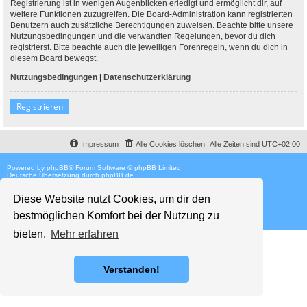
Registrierung ist in wenigen Augenblicken erledigt und ermöglicht dir, auf
weitere Funktionen zuzugreifen. Die Board-Administration kann registrierten
Benutzern auch zusätzliche Berechtigungen zuweisen. Beachte bitte unsere
Nutzungsbedingungen und die verwandten Regelungen, bevor du dich
registrierst. Bitte beachte auch die jeweiligen Forenregeln, wenn du dich in
diesem Board bewegst.
Nutzungsbedingungen
|
Datenschutzerklärung
Registrieren
Impressum
Alle Cookies löschen
Alle Zeiten sind
UTC+02:00
Powered by
phpBB
® Forum Software © phpBB Limited
Deutsche Übersetzung durch
phpBB.de
Style proflat © 2017
Mazeltof
Diese Website nutzt Cookies, um dir den
bestmöglichen Komfort bei der Nutzung zu
bieten.
Mehr erfahren
Verstanden!