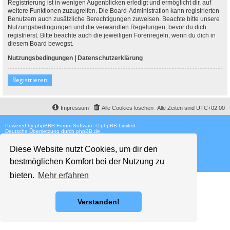
Registrierung ist in wenigen Augenblicken erledigt und ermöglicht dir, auf
weitere Funktionen zuzugreifen. Die Board-Administration kann registrierten
Benutzern auch zusätzliche Berechtigungen zuweisen. Beachte bitte unsere
Nutzungsbedingungen und die verwandten Regelungen, bevor du dich
registrierst. Bitte beachte auch die jeweiligen Forenregeln, wenn du dich in
diesem Board bewegst.
Nutzungsbedingungen
|
Datenschutzerklärung
Registrieren
Impressum
Alle Cookies löschen
Alle Zeiten sind
UTC+02:00
Powered by
phpBB
® Forum Software © phpBB Limited
Deutsche Übersetzung durch
phpBB.de
Style proflat © 2017
Mazeltof
Diese Website nutzt Cookies, um dir den
bestmöglichen Komfort bei der Nutzung zu
bieten.
Mehr erfahren
Verstanden!