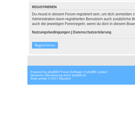
REGISTRIEREN
Du musst in diesem Forum registriert sein, um dich anmelden zu
Administration kann registrierten Benutzern auch zusätzliche
auch die jeweiligen Forenregeln, wenn du dich in diesem Boar
Nutzungsbedingungen
|
Datenschutzerklärung
Registrieren
Powered by
phpBB
® Forum Software © phpBB Limited
Deutsche Übersetzung durch
phpBB.de
Style proflat © 2017
Mazeltof