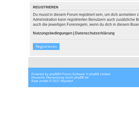
REGISTRIEREN
Du musst in diesem Forum registriert sein, um dich anmelden zu
Administration kann registrierten Benutzern auch zusätzliche
auch die jeweiligen Forenregeln, wenn du dich in diesem Boar
Nutzungsbedingungen
|
Datenschutzerklärung
Registrieren
Powered by
phpBB
® Forum Software © phpBB Limited
Deutsche Übersetzung durch
phpBB.de
Style proflat © 2017
Mazeltof