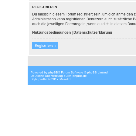
REGISTRIEREN
Du musst in diesem Forum registriert sein, um dich anmelden zu
Administration kann registrierten Benutzern auch zusätzliche
auch die jeweiligen Forenregeln, wenn du dich in diesem Boar
Nutzungsbedingungen
|
Datenschutzerklärung
Registrieren
Powered by
phpBB
® Forum Software © phpBB Limited
Deutsche Übersetzung durch
phpBB.de
Style proflat © 2017
Mazeltof