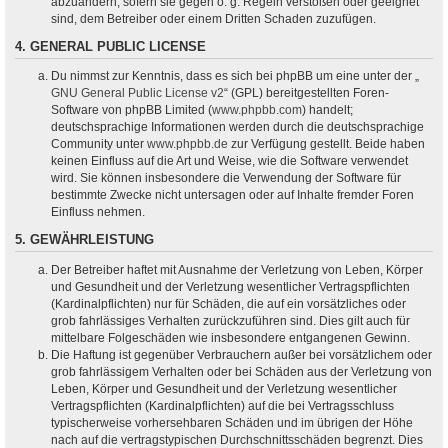
abzuändern, sofern sie gegen o. g. Regeln verstoßen oder geeignet
sind, dem Betreiber oder einem Dritten Schaden zuzufügen.
4. GENERAL PUBLIC LICENSE
Du nimmst zur Kenntnis, dass es sich bei phpBB um eine unter der „
GNU General Public License v2
“ (GPL) bereitgestellten Foren-
Software von phpBB Limited (
www.phpbb.com
) handelt;
deutschsprachige Informationen werden durch die deutschsprachige
Community unter
www.phpbb.de
zur Verfügung gestellt. Beide haben
keinen Einfluss auf die Art und Weise, wie die Software verwendet
wird. Sie können insbesondere die Verwendung der Software für
bestimmte Zwecke nicht untersagen oder auf Inhalte fremder Foren
Einfluss nehmen.
5. GEWÄHRLEISTUNG
Der Betreiber haftet mit Ausnahme der Verletzung von Leben, Körper
und Gesundheit und der Verletzung wesentlicher Vertragspflichten
(Kardinalpflichten) nur für Schäden, die auf ein vorsätzliches oder
grob fahrlässiges Verhalten zurückzuführen sind. Dies gilt auch für
mittelbare Folgeschäden wie insbesondere entgangenen Gewinn.
Die Haftung ist gegenüber Verbrauchern außer bei vorsätzlichem oder
grob fahrlässigem Verhalten oder bei Schäden aus der Verletzung von
Leben, Körper und Gesundheit und der Verletzung wesentlicher
Vertragspflichten (Kardinalpflichten) auf die bei Vertragsschluss
typischerweise vorhersehbaren Schäden und im übrigen der Höhe
nach auf die vertragstypischen Durchschnittsschäden begrenzt. Dies