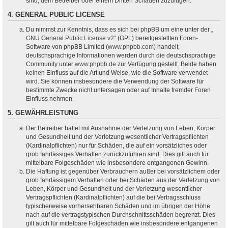
sind, dem Betreiber oder einem Dritten Schaden zuzufügen.
4. GENERAL PUBLIC LICENSE
Du nimmst zur Kenntnis, dass es sich bei phpBB um eine unter der „
GNU General Public License v2
“ (GPL) bereitgestellten Foren-
Software von phpBB Limited (
www.phpbb.com
) handelt;
deutschsprachige Informationen werden durch die deutschsprachige
Community unter
www.phpbb.de
zur Verfügung gestellt. Beide haben
keinen Einfluss auf die Art und Weise, wie die Software verwendet
wird. Sie können insbesondere die Verwendung der Software für
bestimmte Zwecke nicht untersagen oder auf Inhalte fremder Foren
Einfluss nehmen.
5. GEWÄHRLEISTUNG
Der Betreiber haftet mit Ausnahme der Verletzung von Leben, Körper
und Gesundheit und der Verletzung wesentlicher Vertragspflichten
(Kardinalpflichten) nur für Schäden, die auf ein vorsätzliches oder
grob fahrlässiges Verhalten zurückzuführen sind. Dies gilt auch für
mittelbare Folgeschäden wie insbesondere entgangenen Gewinn.
Die Haftung ist gegenüber Verbrauchern außer bei vorsätzlichem oder
grob fahrlässigem Verhalten oder bei Schäden aus der Verletzung von
Leben, Körper und Gesundheit und der Verletzung wesentlicher
Vertragspflichten (Kardinalpflichten) auf die bei Vertragsschluss
typischerweise vorhersehbaren Schäden und im übrigen der Höhe
nach auf die vertragstypischen Durchschnittsschäden begrenzt. Dies
gilt auch für mittelbare Folgeschäden wie insbesondere entgangenen