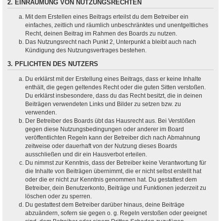
2. EINRÄUMUNG VON NUTZUNGSRECHTEN
Mit dem Erstellen eines Beitrags erteilst du dem Betreiber ein
einfaches, zeitlich und räumlich unbeschränktes und unentgeltliches
Recht, deinen Beitrag im Rahmen des Boards zu nutzen.
Das Nutzungsrecht nach Punkt 2, Unterpunkt a bleibt auch nach
Kündigung des Nutzungsvertrages bestehen.
3. PFLICHTEN DES NUTZERS
Du erklärst mit der Erstellung eines Beitrags, dass er keine Inhalte
enthält, die gegen geltendes Recht oder die guten Sitten verstoßen.
Du erklärst insbesondere, dass du das Recht besitzt, die in deinen
Beiträgen verwendeten Links und Bilder zu setzen bzw. zu
verwenden.
Der Betreiber des Boards übt das Hausrecht aus. Bei Verstößen
gegen diese Nutzungsbedingungen oder anderer im Board
veröffentlichten Regeln kann der Betreiber dich nach Abmahnung
zeitweise oder dauerhaft von der Nutzung dieses Boards
ausschließen und dir ein Hausverbot erteilen.
Du nimmst zur Kenntnis, dass der Betreiber keine Verantwortung für
die Inhalte von Beiträgen übernimmt, die er nicht selbst erstellt hat
oder die er nicht zur Kenntnis genommen hat. Du gestattest dem
Betreiber, dein Benutzerkonto, Beiträge und Funktionen jederzeit zu
löschen oder zu sperren.
Du gestattest dem Betreiber darüber hinaus, deine Beiträge
abzuändern, sofern sie gegen o. g. Regeln verstoßen oder geeignet