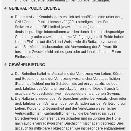
sind, dem Betreiber oder einem Dritten Schaden zuzufügen.
4. GENERAL PUBLIC LICENSE
Du nimmst zur Kenntnis, dass es sich bei phpBB um eine unter der „
GNU General Public License v2
“ (GPL) bereitgestellten Foren-
Software von phpBB Limited (
www.phpbb.com
) handelt;
deutschsprachige Informationen werden durch die deutschsprachige
Community unter
www.phpbb.de
zur Verfügung gestellt. Beide haben
keinen Einfluss auf die Art und Weise, wie die Software verwendet
wird. Sie können insbesondere die Verwendung der Software für
bestimmte Zwecke nicht untersagen oder auf Inhalte fremder Foren
Einfluss nehmen.
5. GEWÄHRLEISTUNG
Der Betreiber haftet mit Ausnahme der Verletzung von Leben, Körper
und Gesundheit und der Verletzung wesentlicher Vertragspflichten
(Kardinalpflichten) nur für Schäden, die auf ein vorsätzliches oder
grob fahrlässiges Verhalten zurückzuführen sind. Dies gilt auch für
mittelbare Folgeschäden wie insbesondere entgangenen Gewinn.
Die Haftung ist gegenüber Verbrauchern außer bei vorsätzlichem oder
grob fahrlässigem Verhalten oder bei Schäden aus der Verletzung von
Leben, Körper und Gesundheit und der Verletzung wesentlicher
Vertragspflichten (Kardinalpflichten) auf die bei Vertragsschluss
typischerweise vorhersehbaren Schäden und im übrigen der Höhe
nach auf die vertragstypischen Durchschnittsschäden begrenzt. Dies
gilt auch für mittelbare Folgeschäden wie insbesondere entgangenen