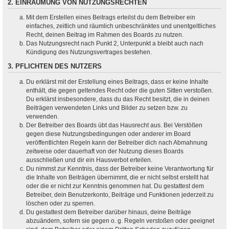
2. EINRÄUMUNG VON NUTZUNGSRECHTEN
Mit dem Erstellen eines Beitrags erteilst du dem Betreiber ein
einfaches, zeitlich und räumlich unbeschränktes und unentgeltliches
Recht, deinen Beitrag im Rahmen des Boards zu nutzen.
Das Nutzungsrecht nach Punkt 2, Unterpunkt a bleibt auch nach
Kündigung des Nutzungsvertrages bestehen.
3. PFLICHTEN DES NUTZERS
Du erklärst mit der Erstellung eines Beitrags, dass er keine Inhalte
enthält, die gegen geltendes Recht oder die guten Sitten verstoßen.
Du erklärst insbesondere, dass du das Recht besitzt, die in deinen
Beiträgen verwendeten Links und Bilder zu setzen bzw. zu
verwenden.
Der Betreiber des Boards übt das Hausrecht aus. Bei Verstößen
gegen diese Nutzungsbedingungen oder anderer im Board
veröffentlichten Regeln kann der Betreiber dich nach Abmahnung
zeitweise oder dauerhaft von der Nutzung dieses Boards
ausschließen und dir ein Hausverbot erteilen.
Du nimmst zur Kenntnis, dass der Betreiber keine Verantwortung für
die Inhalte von Beiträgen übernimmt, die er nicht selbst erstellt hat
oder die er nicht zur Kenntnis genommen hat. Du gestattest dem
Betreiber, dein Benutzerkonto, Beiträge und Funktionen jederzeit zu
löschen oder zu sperren.
Du gestattest dem Betreiber darüber hinaus, deine Beiträge
abzuändern, sofern sie gegen o. g. Regeln verstoßen oder geeignet